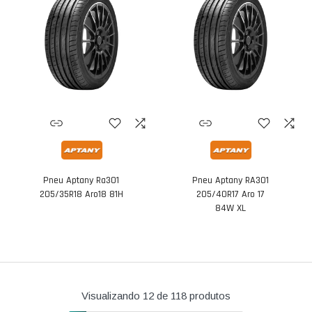
Pneu Aptany Ra301
Pneu Aptany RA301
205/35R18 Aro18 81H
205/40R17 Aro 17
84W XL
Visualizando
12
de 118 produtos