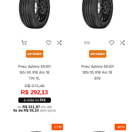
Pneu Aptany RA301
Pneu Aptany RA301
165/40 R18 Aro 18
185/35 R18 Aro 18
73V XL
83V
R$ 373,46
R$ 292,13
à vista no
PIX
ou
R$ 331,97
em até
6x de R$ 55,33
sem juros
-21%
-46%