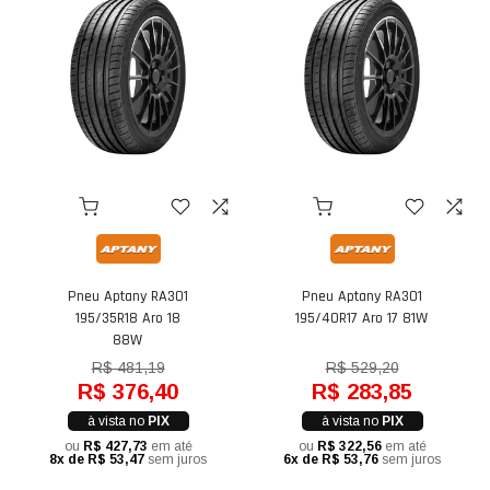
Pneu Aptany RA301
Pneu Aptany RA301
195/35R18 Aro 18
195/40R17 Aro 17 81W
88W
R$ 481,19
R$ 529,20
R$ 376,40
R$ 283,85
à vista no
PIX
à vista no
PIX
ou
R$ 427,73
em até
ou
R$ 322,56
em até
8x de R$ 53,47
sem juros
6x de R$ 53,76
sem juros