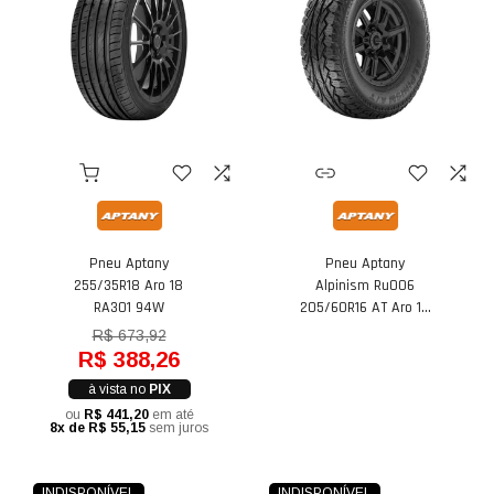
Pneu Aptany
Pneu Aptany
255/35R18 Aro 18
Alpinism Ru006
RA301 94W
205/60R16 AT Aro 16
92H
R$ 673,92
R$ 388,26
à vista no
PIX
ou
R$ 441,20
em até
8x de R$ 55,15
sem juros
INDISPONÍVEL
INDISPONÍVEL