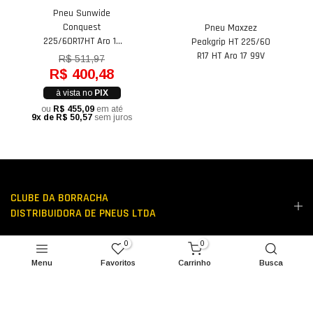
Pneu Sunwide
Conquest
Pneu Maxzez
225/60R17HT Aro 17
Peakgrip HT 225/60
99H
R17 HT Aro 17 99V
R$ 511,97
R$ 400,48
à vista no
PIX
ou
R$ 455,09
em até
9x de R$ 50,57
sem juros
CLUBE DA BORRACHA
DISTRIBUIDORA DE PNEUS LTDA
0
0
LINKS ÚTEIS
Menu
Favoritos
Carrinho
Busca
PODEMOS AJUDAR?