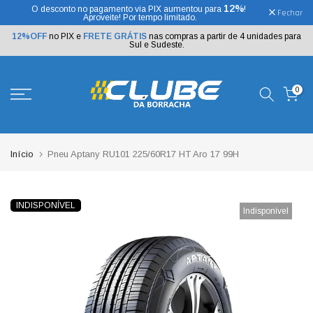
12%
O desconto no pagamento via PIX aumentou para
!
Ir
Fechar
Aproveite! Por tempo limitado.
para
o
12%OFF
no PIX e
FRETE GRÁTIS
nas compras a partir de 4 unidades para
texto
Sul e Sudeste.
0
Início
Pneu Aptany RU101 225/60R17 HT Aro 17 99H
INDISPONÍVEL
Indisponível