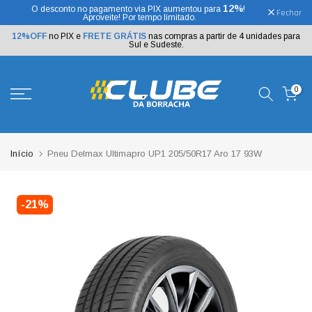
12%
O desconto no pagamento via PIX aumentou para
!
Ir
Fechar
Aproveite! Por tempo limitado.
para
o
12%OFF
no PIX e
FRETE GRÁTIS
nas compras a partir de 4 unidades para
texto
Sul e Sudeste.
0
Início
Pneu Delmax Ultimapro UP1 205/50R17 Aro 17 93W
-21%