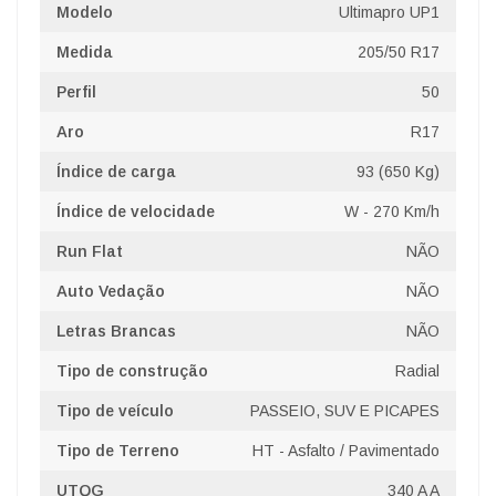
Modelo
Ultimapro UP1
Medida
205/50 R17
Perfil
50
Aro
R17
Índice de carga
93 (650 Kg)
Índice de velocidade
W - 270 Km/h
Run Flat
NÃO
Auto Vedação
NÃO
Letras Brancas
NÃO
Tipo de construção
Radial
Tipo de veículo
PASSEIO, SUV E PICAPES
Tipo de Terreno
HT - Asfalto / Pavimentado
UTQG
340 A A