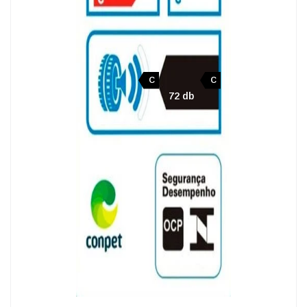
C
C
72 db