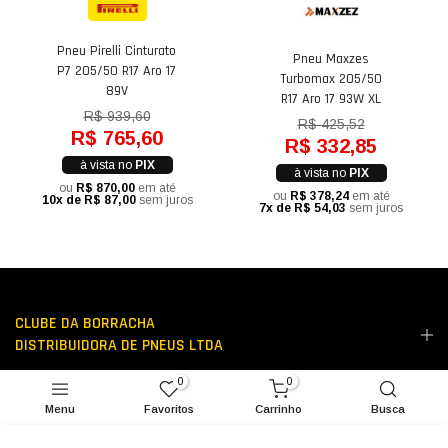
Pneu Pirelli Cinturato
Pneu Maxzes
P7 205/50 R17 Aro 17
Turbomax 205/50
89V
R17 Aro 17 93W XL
R$ 939,60
R$ 425,52
R$ 765,60
R$ 332,85
à vista no
PIX
à vista no
PIX
ou
R$ 870,00
em até
ou
R$ 378,24
em até
10x de R$ 87,00
sem juros
7x de R$ 54,03
sem juros
CLUBE DA BORRACHA
DISTRIBUIDORA DE PNEUS LTDA
0
0
LINKS ÚTEIS
Menu
Favoritos
Carrinho
Busca