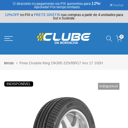
12%
O desconto no pagamento via PIX aumentou para
!
Ir
Fechar
Aproveite! Por tempo limitado.
para
o
12%OFF
no PIX e
FRETE GRÁTIS
nas compras a partir de 4 unidades para
texto
Sul e Sudeste.
0
Início
Pneu Double King DK365 225/65R17 Aro 17 102H
INDISPONÍVEL
Indisponível