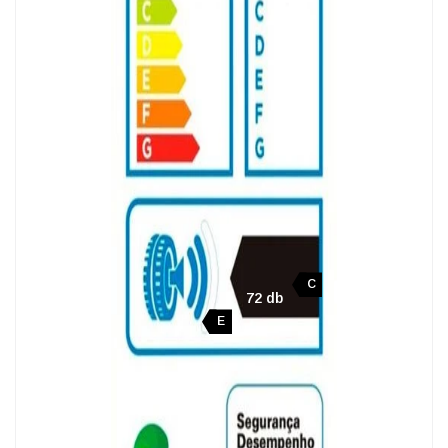
C
72 db
E