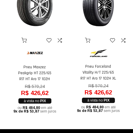
Pneu Forceland
Pneu Maxzez
Vitality H/T 225/65
Peakgrip HT 225/65
R17 HT Aro 17 102H XL
R17 HT Aro 17 102H
R$ 570,24
R$ 570,24
R$ 426,62
R$ 426,62
à vista no
PIX
à vista no
PIX
ou
R$ 484,80
em até
ou
R$ 484,80
em até
9x de R$ 53,87
sem juros
9x de R$ 53,87
sem juros