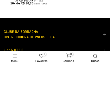
ou
R$ 803,47
em até
10x de R$ 80,35
sem juros
CLUBE DA BORRACHA
DISTRIBUIDORA DE PNEUS LTDA
LINKS ÚTEIS
0
0
Menu
Favoritos
Carrinho
Busca
PODEMOS AJUDAR?
FIQUE POR DENTRO!
CLUBE DA BORRACHA DISTRIBUIDORA DE PNEUS LTDA
Todos os direitos reservados - 2026.