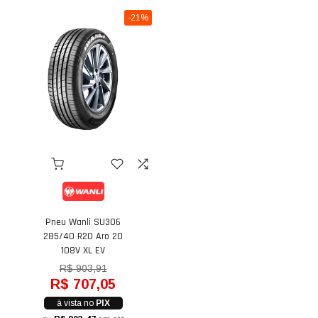
-21%
Pneu Wanli SU306
285/40 R20 Aro 20
108V XL EV
R$ 903,91
R$ 707,05
à vista no
PIX