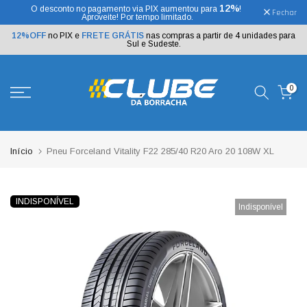
12%
O desconto no pagamento via PIX aumentou para
!
Ir
Fechar
Aproveite! Por tempo limitado.
para
o
12%OFF
no PIX e
FRETE GRÁTIS
nas compras a partir de 4 unidades para
texto
Sul e Sudeste.
0
Início
Pneu Forceland Vitality F22 285/40 R20 Aro 20 108W XL
INDISPONÍVEL
Indisponível