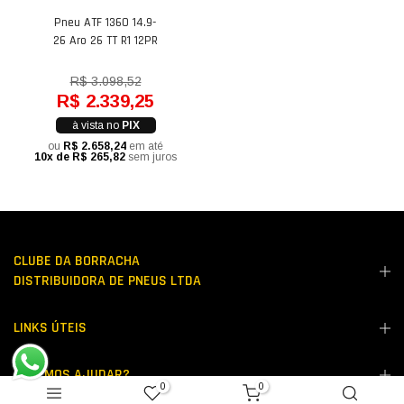
Pneu ATF 1360 14.9-
26 Aro 26 TT R1 12PR
R$ 3.098,52
R$ 2.339,25
à vista no
PIX
ou
R$ 2.658,24
em até
10x de R$ 265,82
sem juros
CLUBE DA BORRACHA
DISTRIBUIDORA DE PNEUS LTDA
LINKS ÚTEIS
PODEMOS AJUDAR?
0
0