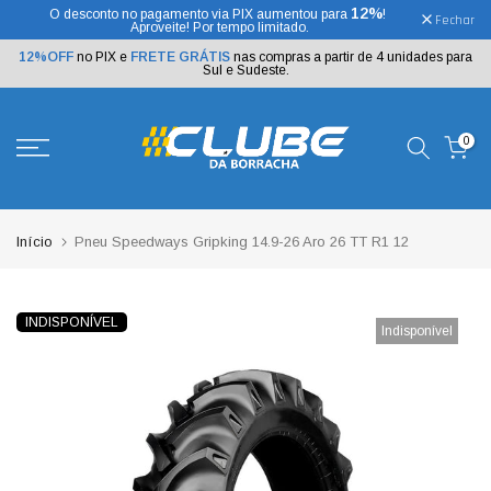
12%
O desconto no pagamento via PIX aumentou para
!
Ir
Fechar
Aproveite! Por tempo limitado.
para
o
12%OFF
no PIX e
FRETE GRÁTIS
nas compras a partir de 4 unidades para
texto
Sul e Sudeste.
0
Início
Pneu Speedways Gripking 14.9-26 Aro 26 TT R1 12
INDISPONÍVEL
Indisponível