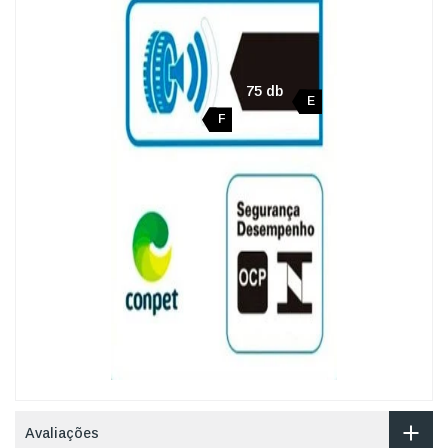
75 db
E
F
Avaliações