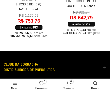
DK788 31X10.5 R15 AT
Lt31X10.5 R15 109Q
Aro 15 109S 6 Lonas
6Pr Su006 At
R$ 821,74
R$ 1.175,08
R$ 642,79
R$ 753,76
à vista no
PIX
à vista no
PIX
ou
R$ 730,44
em até
10x de R$ 73,04
sem juros
ou
R$ 856,55
em até
10x de R$ 85,66
sem juros
CLUBE DA BORRACHA
DISTRIBUIDORA DE PNEUS LTDA
0
0
LINKS ÚTEIS
Menu
Favoritos
Carrinho
Busca
PODEMOS AJUDAR?
FIQUE POR DENTRO!